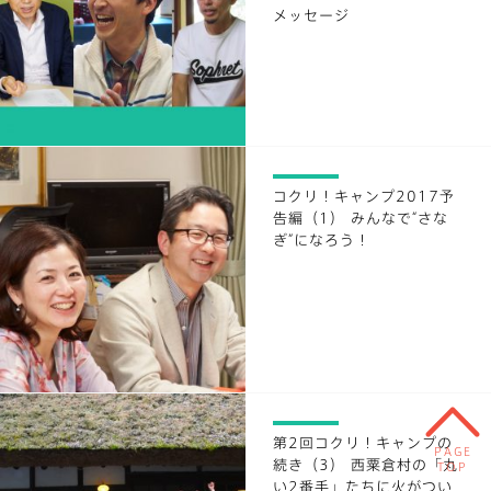
メッセージ
コクリ！キャンプ2017予
告編（1） みんなで“さな
ぎ”になろう！
第2回コクリ！キャンプの
PAGE
続き（3） 西粟倉村の「丸
TOP
い2番手」たちに火がつい