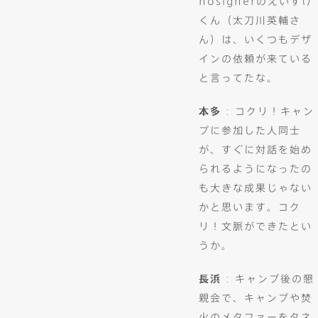
nosignerのえいすけ
くん（太刀川英輔さ
ん）は、いくつもデザ
インの依頼が来ている
と言ってたな。
本多
: コクリ！キャン
プに参加した人同士
が、すぐに対話を始め
られるようになったの
も大きな成果じゃない
かと思います。コク
リ！文脈ができたとい
うか。
長浜
: キャンプ後の懇
親会で、キャンプや焚
火のメタファーをタネ