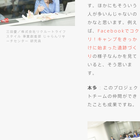
す。ほかにもそういう
人が多いんじゃないの
かなと思います。例え
ば、
Facebookでコク
三田愛／株式会社リクルートライフ
スタイル 事業創造部 じゃらんリサ
リ！キャンプをきっか
ーチセンター 研究員
けに始まった遺跡づく
り
の様子なんかを見て
いると、そう思いま
す。
本多
: このプロジェク
トチームの仲間ができ
たことも成果ですね。